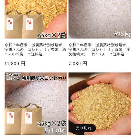
令和７年産米 減農薬特別栽培米
令和７年産米 減農薬特別栽培米
宇川さんの「コシヒカリ」玄米 約
宇川さんの「コシヒカリ」白米（注
５kｇ×2袋 ＊送料込
文後精米） 約５kｇ ＊送料込
通
11,800 円
通
7,080 円
常
常
価
価
格
格
売り切れ