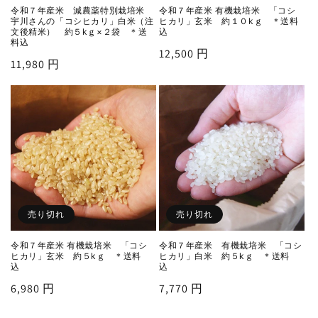
令和７年産米 減農薬特別栽培米
令和７年産米 有機栽培米 「コシ
宇川さんの「コシヒカリ」白米（注
ヒカリ」玄米 約１０kｇ ＊送料
文後精米） 約５kｇ×２袋 ＊送
込
料込
通
12,500 円
通
11,980 円
常
常
価
価
格
格
売り切れ
売り切れ
令和７年産米 有機栽培米 「コシ
令和７年産米 有機栽培米 「コシ
ヒカリ」玄米 約５kｇ ＊送料
ヒカリ」白米 約５kｇ ＊送料
込
込
通
6,980 円
通
7,770 円
常
常