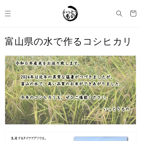
コンテ
カ
ンツに
進む
ー
ト
コ
富山県の水で作るコシヒカリ
レ
ク
シ
ョ
ン
: