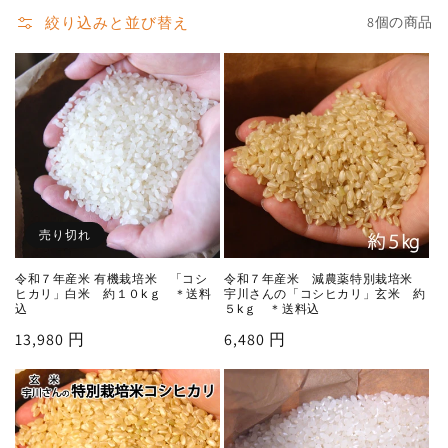
絞り込みと並び替え
8個の商品
売り切れ
令和７年産米 有機栽培米 「コシ
令和７年産米 減農薬特別栽培米
ヒカリ」白米 約１０kｇ ＊送料
宇川さんの「コシヒカリ」玄米 約
込
５kｇ ＊送料込
通
13,980 円
通
6,480 円
常
常
価
価
格
格