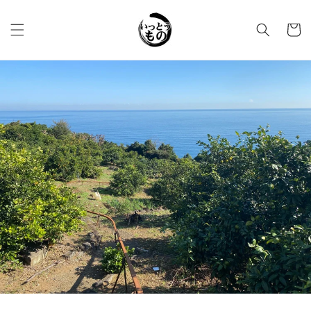
コンテ
カ
ンツに
進む
ー
ト